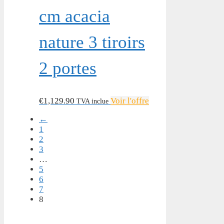
cm acacia
nature 3 tiroirs
2 portes
€
1,129.90
Voir l'offre
TVA inclue
←
1
2
3
…
5
6
7
8