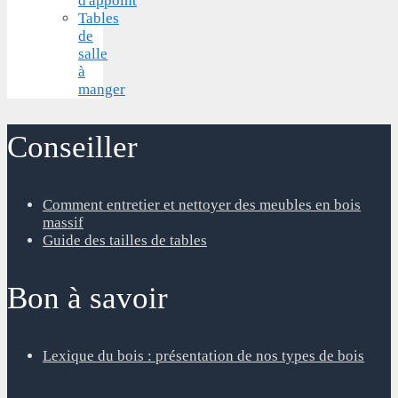
d'appoint
Tables
de
salle
à
manger
Conseiller
Comment entretier et nettoyer des meubles en bois
massif
Guide des tailles de tables
Bon à savoir
Lexique du bois : présentation de nos types de bois