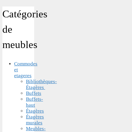
Catégories
de
meubles
Commodes
et
etageres
Bibliothèques-
Étagères
Buffets
Buffets-
haut
Étagères
Étagères
murales
Meubles-