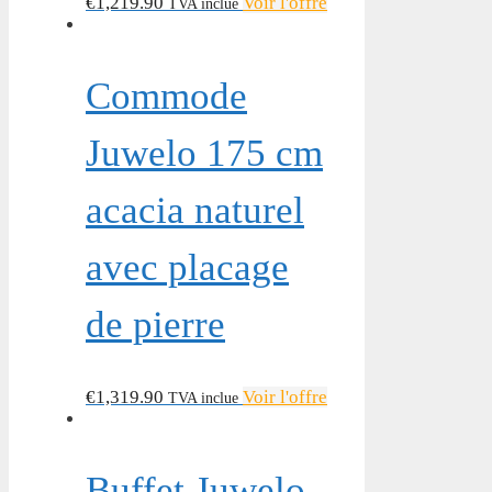
€
1,219.90
Voir l'offre
TVA inclue
Commode
Juwelo 175 cm
acacia naturel
avec placage
de pierre
€
1,319.90
Voir l'offre
TVA inclue
Buffet Juwelo