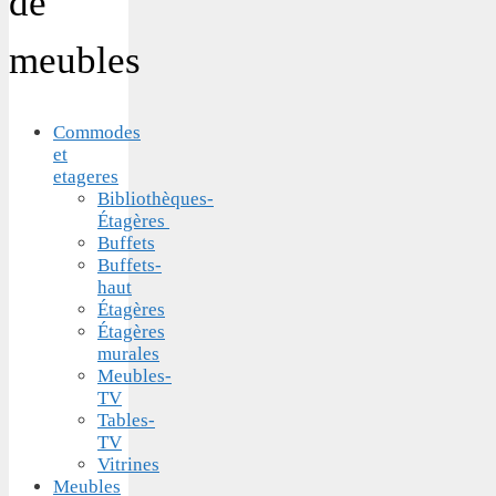
de
meubles
Commodes
et
etageres
Bibliothèques-
Étagères
Buffets
Buffets-
haut
Étagères
Étagères
murales
Meubles-
TV
Tables-
TV
Vitrines
Meubles