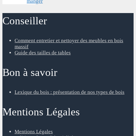
manger
Conseiller
Comment entretier et nettoyer des meubles en bois
massif
Guide des tailles de tables
Bon à savoir
Lexique du bois : présentation de nos types de bois
Mentions Légales
Mentions Légales