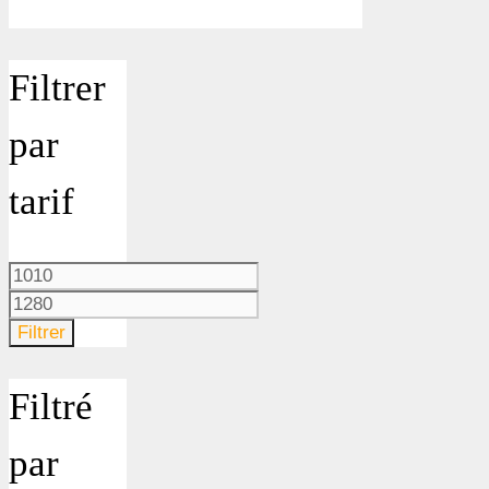
Filtrer
par
tarif
Prix
min
Prix
max
Filtrer
Filtré
par