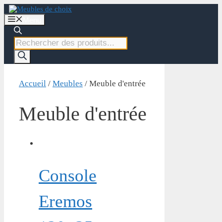
Aller
au
Menu
contenu
Recherche
de
produits
Accueil
/
Meubles
/ Meuble d'entrée
Meuble d'entrée
Console
Eremos