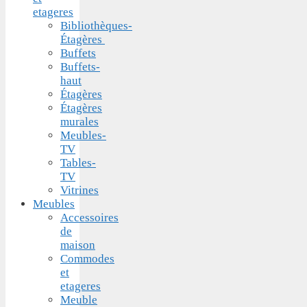
etageres
Bibliothèques-
Étagères
Buffets
Buffets-
haut
Étagères
Étagères
murales
Meubles-
TV
Tables-
TV
Vitrines
Meubles
Accessoires
de
maison
Commodes
et
etageres
Meuble