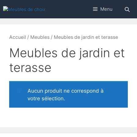
Aller
Menu
au
contenu
Accueil
/
Meubles
/ Meubles de jardin et terasse
Meubles de jardin et
terasse
Aucun produit ne correspond à
votre sélection.