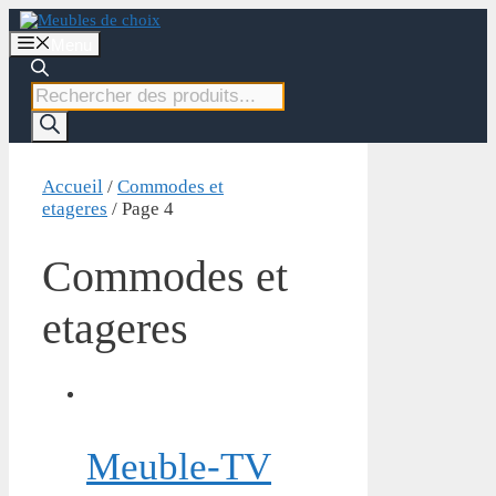
Aller
au
Menu
contenu
Recherche
de
produits
Accueil
/
Commodes et
etageres
/ Page 4
Commodes et
etageres
Meuble-TV