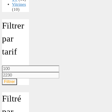
Vitrines
(10)
Filtrer
par
tarif
Prix
min
Prix
max
Filtrer
Filtré
par