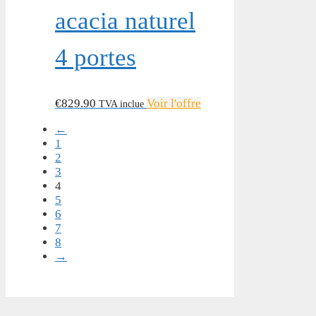
acacia naturel
4 portes
€
829.90
Voir l'offre
TVA inclue
←
1
2
3
4
5
6
7
8
→