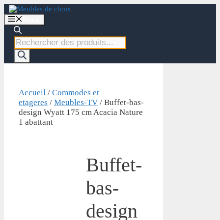
Aller
au
Menu
contenu
Recherche
de
produits
Accueil
/
Commodes et
etageres
/
Meubles-TV
/ Buffet-bas-
design Wyatt 175 cm Acacia Nature
1 abattant
Buffet-
bas-
design