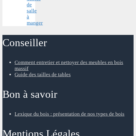
de
salle
à
manger
Conseiller
Comment entretier et nettoyer des meubles en bois
massif
Guide des tailles de tables
Bon à savoir
Lexique du bois : présentation de nos types de bois
Mentions Légales