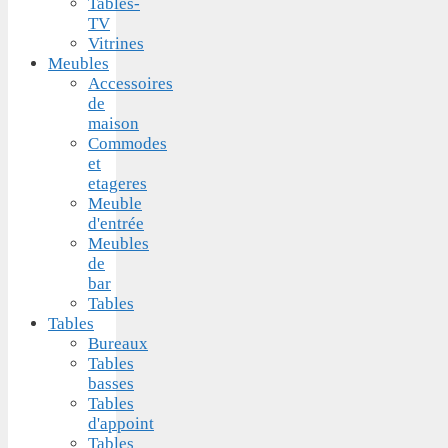
Tables-
TV
Vitrines
Meubles
Accessoires
de
maison
Commodes
et
etageres
Meuble
d'entrée
Meubles
de
bar
Tables
Tables
Bureaux
Tables
basses
Tables
d'appoint
Tables