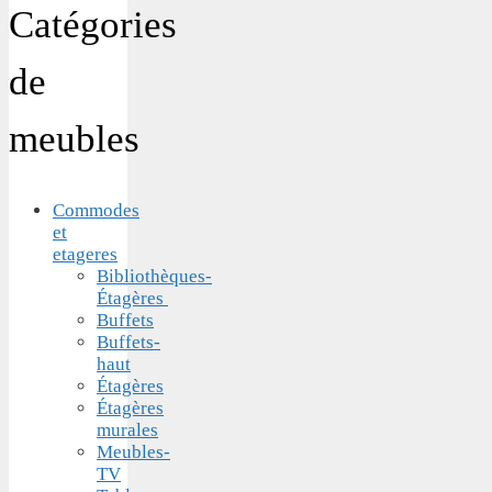
Catégories
de
meubles
Commodes
et
etageres
Bibliothèques-
Étagères
Buffets
Buffets-
haut
Étagères
Étagères
murales
Meubles-
TV