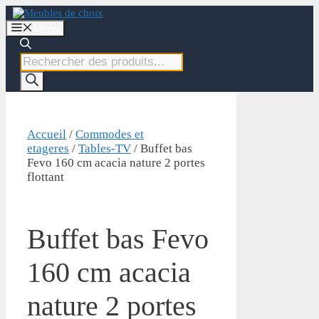
Aller
au
Menu
contenu
Recherche
de
produits
Accueil
/
Commodes et
etageres
/
Tables-TV
/ Buffet bas
Fevo 160 cm acacia nature 2 portes
flottant
Buffet bas Fevo
160 cm acacia
nature 2 portes