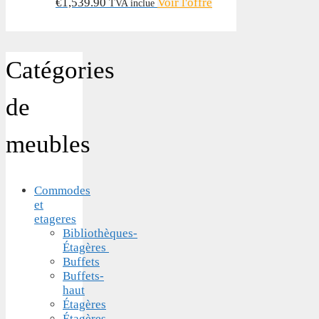
€
1,539.90
Voir l'offre
TVA inclue
Catégories
de
meubles
Commodes
et
etageres
Bibliothèques-
Étagères
Buffets
Buffets-
haut
Étagères
Étagères