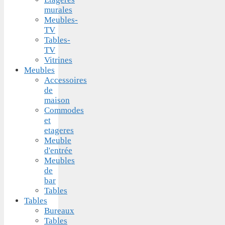
murales
Meubles-
TV
Tables-
TV
Vitrines
Meubles
Accessoires
de
maison
Commodes
et
etageres
Meuble
d'entrée
Meubles
de
bar
Tables
Tables
Bureaux
Tables