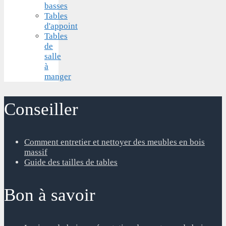
basses
Tables
d'appoint
Tables
de
salle
à
manger
Conseiller
Comment entretier et nettoyer des meubles en bois
massif
Guide des tailles de tables
Bon à savoir