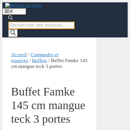
Aller
au
Menu
contenu
Recherche
de
produits
Accueil
/
Commodes et
etageres
/
Buffets
/ Buffet Famke 145
cm mangue teck 3 portes
Buffet Famke
145 cm mangue
teck 3 portes