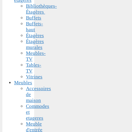
etageres
Bibliothèques-
Étagères
Buffets
Buffets-
haut
Étagères
Étagères
murales
Meubles-
TV
Tables-
TV
Vitrines
Meubles
Accessoires
de
maison
Commodes
et
etageres
Meuble
d'entrée