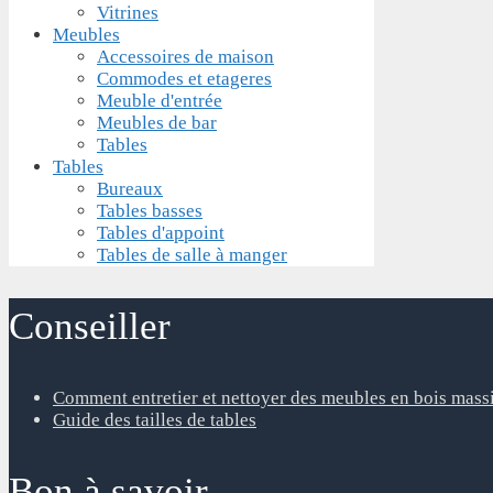
Vitrines
Meubles
Accessoires de maison
Commodes et etageres
Meuble d'entrée
Meubles de bar
Tables
Tables
Bureaux
Tables basses
Tables d'appoint
Tables de salle à manger
Conseiller
Comment entretier et nettoyer des meubles en bois mass
Guide des tailles de tables
Bon à savoir