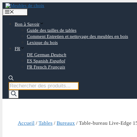
Aller
au
Menu
contenu
Bon à Savoir
Guide des tailles de tables
Comment Entretien et nettoyage des meubles en bois
Lexique du bois
FR
DE
German
Deutsch
ES
Spanish
Español
FR
French
Français
Recherche
de
produits
Accueil
/
Tables
/
Bureaux
/ Table-bureau Live-Edge 15