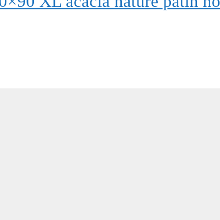
×90 XL acacia nature patin no