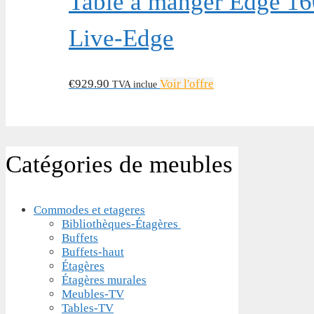
Table à manger Edge 160
Live-Edge
€
929.90
Voir l'offre
TVA inclue
Catégories de meubles
Commodes et etageres
Bibliothèques-Étagères
Buffets
Buffets-haut
Étagères
Étagères murales
Meubles-TV
Tables-TV