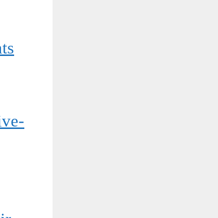
ts
ive-